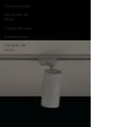
Tous les posts
Les textes de
l'APA
Coups de cœur
Soutenances
Congrès de
l'APA