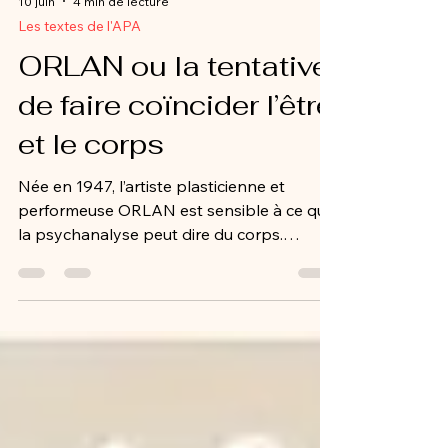
10 juin
4 min de lecture
Les textes de l'APA
ORLAN ou la tentative
de faire coïncider l’être
et le corps
Née en 1947, l’artiste plasticienne et
performeuse ORLAN est sensible à ce que
la psychanalyse peut dire du corps.
Comme toute artiste reconnue, elle nous
donne à voir une vérité, une vérité au sens
éthique du beau, du vrai comme le
définissait Platon.