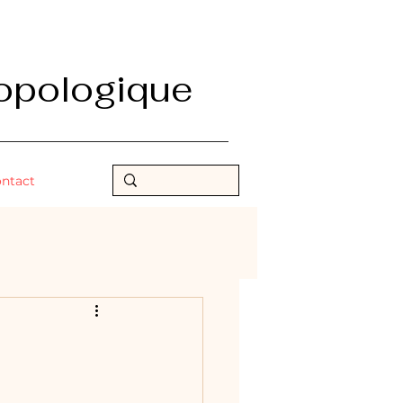
opologique
ntact