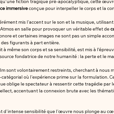
s qu'une fiction tragique pré-apocalyptique, cette œuv
nce immersive
 conçue pour interpeller le corps et la co
érément mis l'accent sur le son et la musique, utilisant 
Atmos en salle pour provoquer un véritable effet de
 c
onore et certaines images ne sont pas un simple ac
 des figurants à part entière.
it à même son corps et sa sensibilité, est mis à l’épreuve
 source fondatrice de notre humanité : la perte et le m
ilm sont volontairement restreints, cherchant à nous m
catégorial où l'expérience prime sur la formulation. Ce
que oblige le spectateur à ressentir cette tragédie par l
ntellect, accentuant la connexion brute avec les thémat
at d'intense sensibilité que l'œuvre nous plonge au cœ