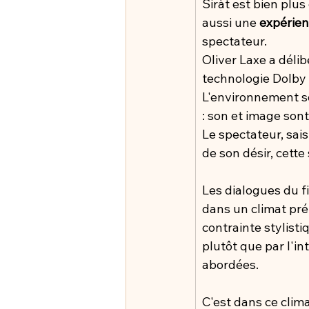
Siràt est bien plu
aussi une 
expérie
spectateur.
Oliver Laxe a délib
technologie Dolby 
L'environnement s
: son et image sont
Le spectateur, sais
de son désir, cette
Les dialogues du f
dans un climat pré-
contrainte stylisti
plutôt que par l'i
abordées.
C'est dans ce clim