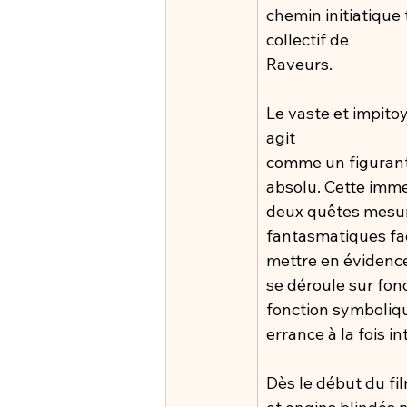
chemin initiatique 
collectif de
Raveurs.
Le vaste et impito
agit
comme un figurant 
absolu. Cette immen
deux quêtes mesuré
fantasmatiques fac
mettre en évidence
se déroule sur fon
fonction symbolique
errance à la fois in
Dès le début du fi