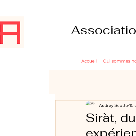
Associati
Accueil
Qui sommes no
Audrey Scotto
15 
Siràt, du
expérie