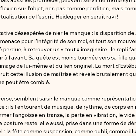
mais aussi les prothèses, peuvent servir de trame symb
réflexion sur l’objet, non pas comme perdition, mais co
ualisation de l’esprit. Heidegger en serait ravi !
tative désespérée de nier le manque : la disparition de s
enace pour l’intégrité de son moi, et tout son mouve
perdue, à retrouver un « tout » imaginaire : le repli fami
ur à l’avant. Sa quête est moins tournée vers sa fille qu
mage de lui-même et du lien originel. La mort d’Estéban
étruit cette illusion de maîtrise et révèle brutalement 
 ne peut être comblé.
inverse, semblent saisir le manque comme représentati
e : ils l’entourent de musique, de rythme, de corps e
mer l’angoisse en transe, la perte en vibration, le vide 
e posture reste, elle aussi, prise dans une forme de dén
l : la fête comme suspension, comme oubli, comme illu