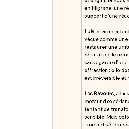
et engins blindés 
en filigrane, une 
support d’une réact
Luis
 incarne la ten
vécue comme une m
restaurer une unité 
réparation, le reto
sauvegarde d’une i
effraction : elle d
est irréversible et
Les Raveurs
, à l’
moteur d’expérienc
tentant de transfor
sensible. Mais cett
«romantisé» du rée