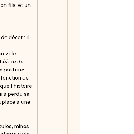
n fils, et un 
e décor : il 
n vide 
théâtre de 
x postures 
fonction de 
que l’histoire 
i a perdu sa 
 place à une 
cules, mines 