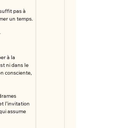
uffit pas à 
imer un temps.
 
er à la 
st ni dans le 
n consciente, 
 drames 
 l’invitation 
 qui assume 