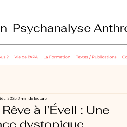
on Psychanalyse Anthr
us ?
Vie de l'APA
La Formation
Textes / Publications
Co
déc. 2025
3 min de lecture
 Rêve à l’Éveil : Une
nce dystopique