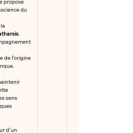
re propose 
nscience du 
la 
atharsis
. 
compagnement 
 de l’origine 
anque.
aintenir 
tte 
es sens 
iques 
ur d'un 