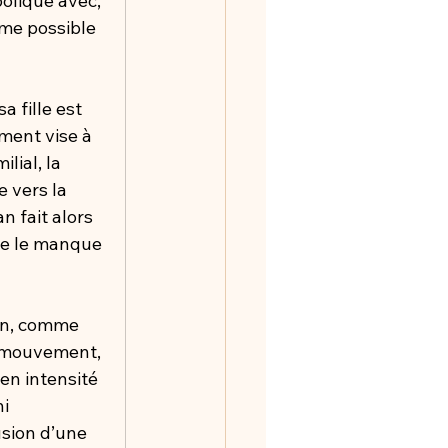
olique avec, 
mme possible 
a fille est 
ment vise à 
lial, la 
e vers la 
 fait alors 
que le manque 
on, comme 
n mouvement, 
en intensité 
i 
sion d’une 